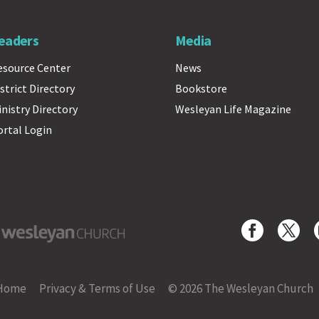
eaders
Media
esource Center
News
strict Directory
Bookstore
inistry Directory
Wesleyan Life Magazine
ortal Login
yan Church
Home
Privacy & Terms of Use
© 2026 The Wesleyan Church