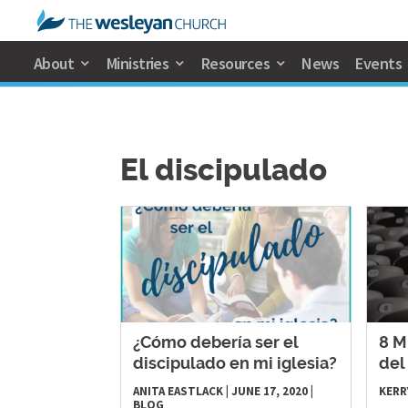
About
Ministries
Resources
News
Events
El discipulado
¿Cómo debería ser el
8 M
discipulado en mi iglesia?
del
ANITA EASTLACK
|
JUNE 17, 2020
|
KERR
BLOG