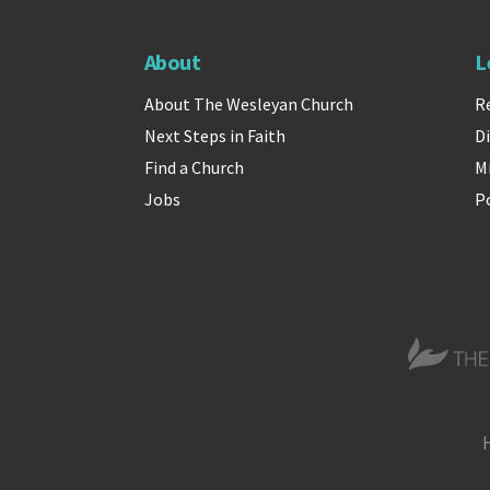
About
L
About The Wesleyan Church
R
Next Steps in Faith
Di
Find a Church
M
Jobs
P
The Wesle