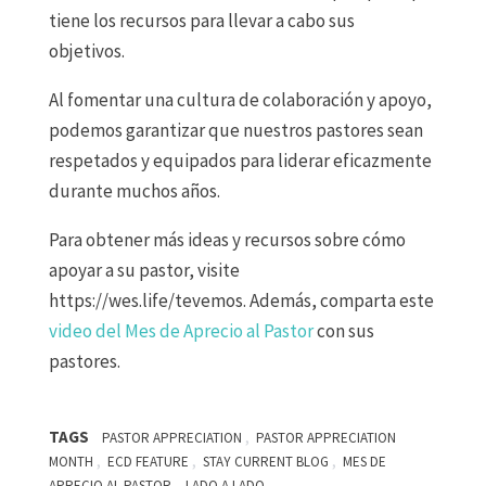
tiene los recursos para llevar a cabo sus
objetivos.
Al fomentar una cultura de colaboración y apoyo,
podemos garantizar que nuestros pastores sean
respetados y equipados para liderar eficazmente
durante muchos años.
Para obtener más ideas y recursos sobre cómo
apoyar a su pastor, visite
https://wes.life/tevemos. Además, comparta este
video del Mes de Aprecio al Pastor
con sus
pastores.
TAGS
,
PASTOR APPRECIATION
PASTOR APPRECIATION
,
,
,
MONTH
ECD FEATURE
STAY CURRENT BLOG
MES DE
,
APRECIO AL PASTOR
LADO A LADO