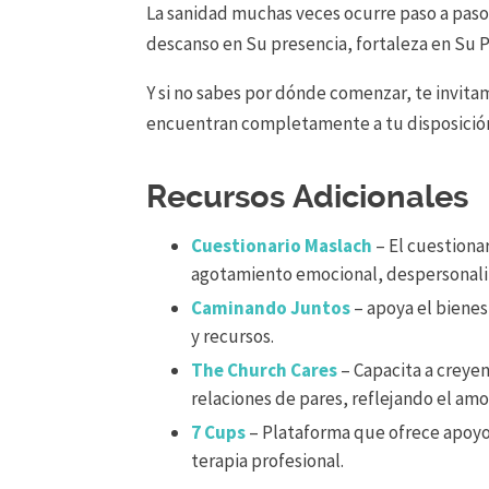
La sanidad muchas veces ocurre paso a paso
descanso en Su presencia, fortaleza en Su P
Y
si
no sabes
por
dónde
comenzar
,
te
invita
encuentra
n
completamente a tu disposició
Recursos Adicionales
Cuestionario Maslach
– El cuestiona
agotamiento emocional, despersonaliz
Caminando Juntos
–
apoya el bienes
y
recursos
.
The Church Cares
– Capacita a creyen
relaciones de pares, reflejando el am
7 Cups
– Plataforma que ofrece apoyo
terapia profesional.