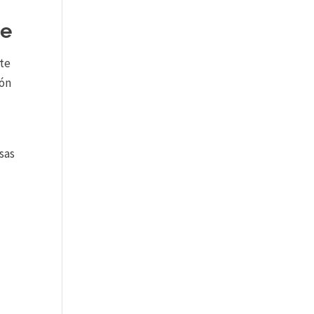
te
nte
ión
osas