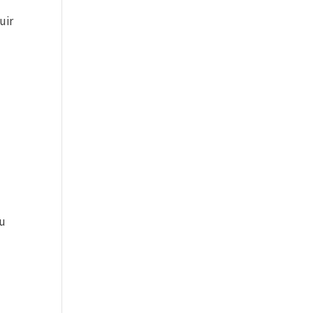
uir
tu