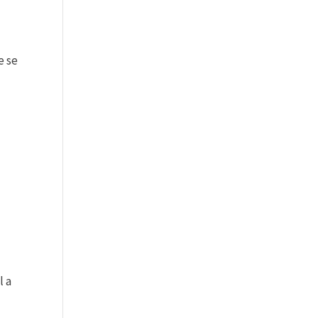
e se
n
l a