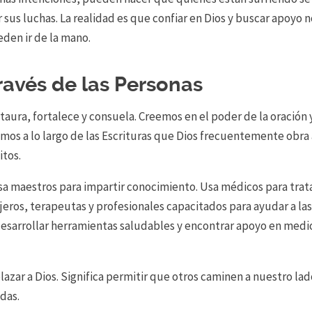
sus luchas. La realidad es que c
onfiar
en
Dios y
buscar
apoyo
n
eden
ir
de la mano.
ravés de las Personas
taura, fortalece y consuela. Creemos en el poder de la oración 
mos a lo largo de las Escrituras que Dios frecuentemente obra
itos.
 Usa maestros para impartir conocimiento. Usa médicos para trat
ros, terapeutas y profesionales capacitados para ayudar a la
 desarrollar herramientas saludables y encontrar apoyo en medi
azar a Dios. Significa permitir que otros caminen a nuestro la
das.