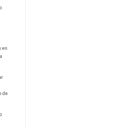
o
y en
 a
ar
s
o de
do