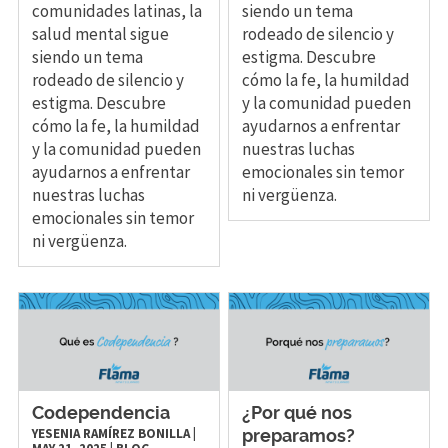
comunidades latinas, la
siendo un tema
salud mental sigue
rodeado de silencio y
siendo un tema
estigma. Descubre
rodeado de silencio y
cómo la fe, la humildad
estigma. Descubre
y la comunidad pueden
cómo la fe, la humildad
ayudarnos a enfrentar
y la comunidad pueden
nuestras luchas
ayudarnos a enfrentar
emocionales sin temor
nuestras luchas
ni vergüenza.
emocionales sin temor
ni vergüenza.
Codependencia
¿Por qué nos
YESENIA RAMÍREZ BONILLA
|
preparamos?