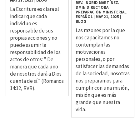
MAY 21, 2025
|
BLOG
REV. INGRID MARTÍNEZ.
DMIN DIRECTORA
La Escritura es clara al
PREPARACIÓN MINISTERIAL
indicar que cada
ESPAÑOL
|
MAY 21, 2025
|
BLOG
individuo es
Las razones por la que
responsable de sus
nos capacitamos no
propias acciones y no
contemplan las
puede asumir la
motivaciones
responsabilidad de los
personales, o por
actos de otros: ” De
satisfacer las demandas
manera que cada uno
de la sociedad, nosotras
de nosotros dará a Dios
nos preparamos para
cuenta de sí.” (Romanos
cumplir con una misión,
14:12, RVR).
misión que es más
grande que nuestra
vida.