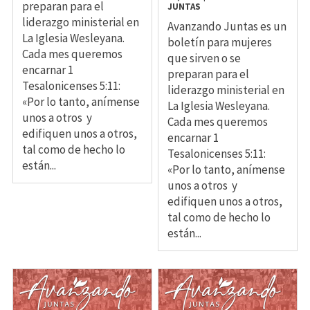
preparan para el
JUNTAS
liderazgo ministerial en
Avanzando Juntas es un
La Iglesia Wesleyana.
boletín para mujeres
Cada mes queremos
que sirven o se
encarnar 1
preparan para el
Tesalonicenses 5:11:
liderazgo ministerial en
«Por lo tanto, anímense
La Iglesia Wesleyana.
unos a otros y
Cada mes queremos
edifiquen unos a otros,
encarnar 1
tal como de hecho lo
Tesalonicenses 5:11:
están...
«Por lo tanto, anímense
unos a otros y
edifiquen unos a otros,
tal como de hecho lo
están...