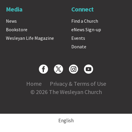
Media
Connect
News
Find a Church
Bookstore
eNews Sign-up
Wesleyan Life Magazine
Events
Donate
Home
Privacy & Terms of Use
© 2026 The Wesleyan Church
English