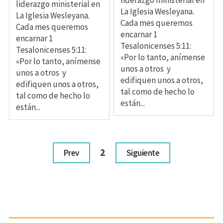
liderazgo ministerial en
liderazgo ministerial en
La Iglesia Wesleyana.
La Iglesia Wesleyana.
Cada mes queremos
Cada mes queremos
encarnar 1
encarnar 1
Tesalonicenses 5:11:
Tesalonicenses 5:11:
«Por lo tanto, anímense
«Por lo tanto, anímense
unos a otros y
unos a otros y
edifiquen unos a otros,
edifiquen unos a otros,
tal como de hecho lo
tal como de hecho lo
están...
están...
2
Prev
Siguiente