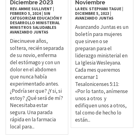
Diciembre 2023
Noviembre
REV. AMMIE SULLIVENT
|
LA REV. STEPHANI TAGUE
|
FEBRERO 5, 2024
|
SIN
DICIEMBRE 5, 2023
|
CATEGORIZAR
EDUCACIÓN Y
AVANZANDO JUNTAS
DESARROLLO MINISTERIAL
Avanzando Juntas es un
MINISTROS SALUDABLES
AVANZANDO JUNTAS
boletín para mujeres
Diecinueve años,
que sirven o se
soltera, recién separada
preparan para el
de su novio, enferma
liderazgo ministerial en
del estómago y con un
La Iglesia Wesleyana.
dolor en el abdomen
Cada mes queremos
que nunca había
encarnar 1
experimentado antes.
Tesalonicenses 5:11:
¿Podría ser que? ¿Y si, si
«Por lo tanto, anímense
estoy? ¿Qué será de mí?
unos a otros y
Necesitaba estar
edifiquen unos a otros,
segura. Una parada
tal como de hecho lo
rápida en la farmacia
están...
local para...