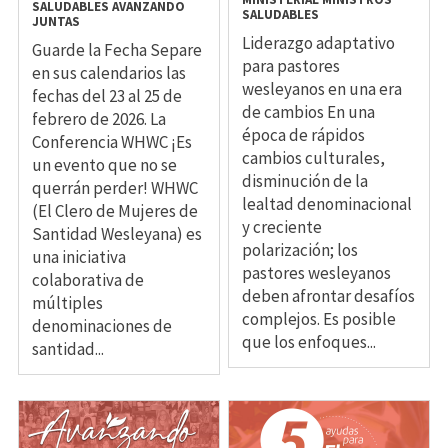
SALUDABLES
AVANZANDO
SALUDABLES
JUNTAS
Liderazgo adaptativo
Guarde la Fecha Separe
para pastores
en sus calendarios las
wesleyanos en una era
fechas del 23 al 25 de
de cambios En una
febrero de 2026. La
época de rápidos
Conferencia WHWC ¡Es
cambios culturales,
un evento que no se
disminución de la
querrán perder! WHWC
lealtad denominacional
(El Clero de Mujeres de
y creciente
Santidad Wesleyana) es
polarización; los
una iniciativa
pastores wesleyanos
colaborativa de
deben afrontar desafíos
múltiples
complejos. Es posible
denominaciones de
que los enfoques...
santidad...