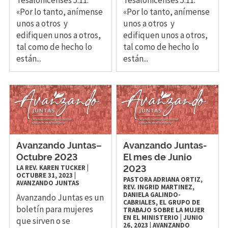
«Por lo tanto, anímense
«Por lo tanto, anímense
unos a otros y
unos a otros y
edifiquen unos a otros,
edifiquen unos a otros,
tal como de hecho lo
tal como de hecho lo
están...
están...
Avanzando Juntas–
Avanzando Juntas-
Octubre 2023
El mes de Junio
LA REV. KAREN TUCKER
|
2023
OCTUBRE 31, 2023
|
PASTORA ADRIANA ORTIZ,
AVANZANDO JUNTAS
REV. INGRID MARTINEZ,
DANIELA GALINDO-
Avanzando Juntas es un
CABRIALES, EL GRUPO DE
boletín para mujeres
TRABAJO SOBRE LA MUJER
EN EL MINISTERIO
|
JUNIO
que sirven o se
26, 2023
|
AVANZANDO