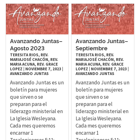
Avanzando Juntas–
Avanzando Juntas–
Agosto 2023
Septiembre
TERESITA RIOS, REV.
TERESITA RIOS, REV.
MARIAJOSÉ CHACÓN, REV.
MARIAJOSÉ CHACÓN, REV.
MARIA ACUNA, REV. GRACE
MARIA ACUNA, REV. GRACE
LOPEZ
|
NOVIEMBRE 7, 2023
|
LOPEZ
|
NOVIEMBRE 7, 2023
|
AVANZANDO JUNTAS
AVANZANDO JUNTAS
Avanzando Juntas es un
Avanzando Juntas es un
boletín para mujeres
boletín para mujeres
que sirven o se
que sirven o se
preparan para el
preparan para el
liderazgo ministerial en
liderazgo ministerial en
La Iglesia Wesleyana.
La Iglesia Wesleyana.
Cada mes queremos
Cada mes queremos
encarnar 1
encarnar 1
Tesalonicenses 5:11:
Tesalonicenses 5:11: