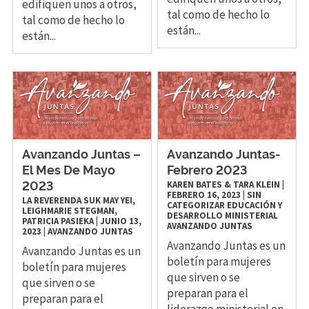
edifiquen unos a otros,
tal como de hecho lo
tal como de hecho lo
están...
están...
Avanzando Juntas –
Avanzando Juntas-
El Mes De Mayo
Febrero 2023
KAREN BATES & TARA KLEIN
|
2023
FEBRERO 16, 2023
|
SIN
LA REVERENDA SUK MAY YEI,
CATEGORIZAR
EDUCACIÓN Y
LEIGHMARIE STEGMAN,
DESARROLLO MINISTERIAL
PATRICIA PASIEKA
|
JUNIO 13,
AVANZANDO JUNTAS
2023
|
AVANZANDO JUNTAS
Avanzando Juntas es un
Avanzando Juntas es un
boletín para mujeres
boletín para mujeres
que sirven o se
que sirven o se
preparan para el
preparan para el