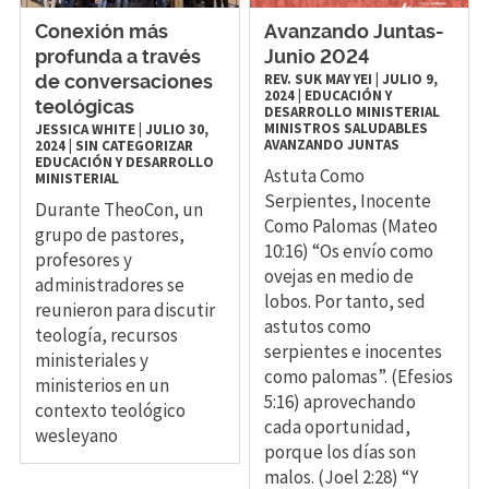
Conexión más
Avanzando Juntas-
profunda a través
Junio 2024
REV. SUK MAY YEI
|
JULIO 9,
de conversaciones
2024
|
EDUCACIÓN Y
teológicas
DESARROLLO MINISTERIAL
MINISTROS SALUDABLES
JESSICA WHITE
|
JULIO 30,
AVANZANDO JUNTAS
2024
|
SIN CATEGORIZAR
EDUCACIÓN Y DESARROLLO
Astuta Como
MINISTERIAL
Serpientes, Inocente
Durante TheoCon, un
Como Palomas (Mateo
grupo de pastores,
10:16) “Os envío como
profesores y
ovejas en medio de
administradores se
lobos. Por tanto, sed
reunieron para discutir
astutos como
teología, recursos
serpientes e inocentes
ministeriales y
como palomas”. (Efesios
ministerios en un
5:16) aprovechando
contexto teológico
cada oportunidad,
wesleyano
porque los días son
malos. (Joel 2:28) “Y