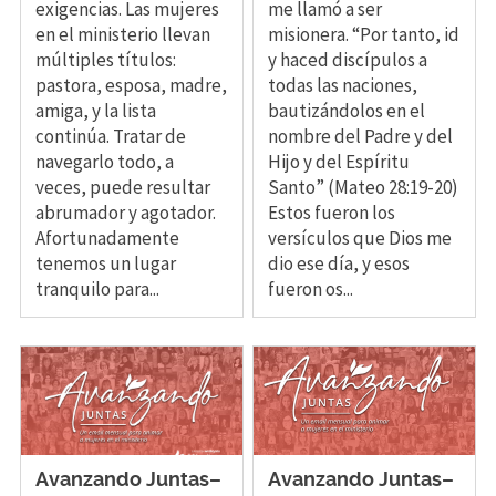
exigencias. Las mujeres
me llamó a ser
en el ministerio llevan
misionera. “Por tanto, id
múltiples títulos:
y haced discípulos a
pastora, esposa, madre,
todas las naciones,
amiga, y la lista
bautizándolos en el
continúa. Tratar de
nombre del Padre y del
navegarlo todo, a
Hijo y del Espíritu
veces, puede resultar
Santo” (Mateo 28:19-20)
abrumador y agotador.
Estos fueron los
Afortunadamente
versículos que Dios me
tenemos un lugar
dio ese día, y esos
tranquilo para...
fueron os...
Avanzando Juntas–
Avanzando Juntas–