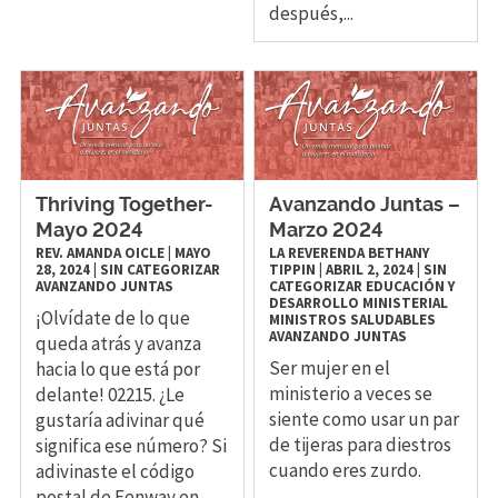
después,...
Thriving Together-
Avanzando Juntas –
Mayo 2024
Marzo 2024
REV. AMANDA OICLE
|
MAYO
LA REVERENDA BETHANY
28, 2024
|
SIN CATEGORIZAR
TIPPIN
|
ABRIL 2, 2024
|
SIN
AVANZANDO JUNTAS
CATEGORIZAR
EDUCACIÓN Y
DESARROLLO MINISTERIAL
¡Olvídate de lo que
MINISTROS SALUDABLES
AVANZANDO JUNTAS
queda atrás y avanza
Ser mujer en el
hacia lo que está por
ministerio a veces se
delante! 02215. ¿Le
siente como usar un par
gustaría adivinar qué
de tijeras para diestros
significa ese número? Si
cuando eres zurdo.
adivinaste el código
postal de Fenway en