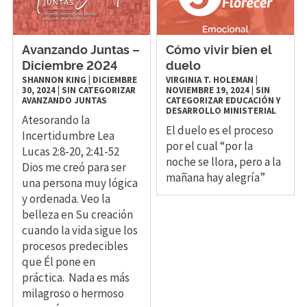
Avanzando Juntas –
Cómo vivir bien el
Diciembre 2024
duelo
SHANNON KING
|
DICIEMBRE
VIRGINIA T. HOLEMAN
|
30, 2024
|
SIN CATEGORIZAR
NOVIEMBRE 19, 2024
|
SIN
AVANZANDO JUNTAS
CATEGORIZAR
EDUCACIÓN Y
DESARROLLO MINISTERIAL
Atesorando la
El duelo es el proceso
Incertidumbre Lea
por el cual “por la
Lucas 2:8-20, 2:41-52
noche se llora, pero a la
Dios me creó para ser
mañana hay alegría”
una persona muy lógica
y ordenada. Veo la
belleza en Su creación
cuando la vida sigue los
procesos predecibles
que Él pone en
práctica. Nada es más
milagroso o hermoso