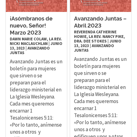
¡Asómbranos de
Avanzando Juntas –
nuevo, Señor!
Abril 2023
REVERENDA CATHERINE
Marzo 2023
HOWIE, LA REV. NANCY PIKE,
DAWN MARIE COLAW, LA REV.
DRA. DEE STOKES
|
JUNIO
NICKI MACLAUCHLAN
|
JUNIO
13, 2023
|
AVANZANDO
13, 2023
|
AVANZANDO
JUNTAS
JUNTAS
Avanzando Juntas es un
Avanzando Juntas es un
boletín para mujeres
boletín para mujeres
que sirven o se
que sirven o se
preparan para el
preparan para el
liderazgo ministerial en
liderazgo ministerial en
La Iglesia Wesleyana.
La Iglesia Wesleyana.
Cada mes queremos
Cada mes queremos
encarnar 1
encarnar 1
Tesalonicenses 5:11:
Tesalonicenses 5:11:
«Por lo tanto, anímense
«Por lo tanto, anímense
unos a otros y
unos a otros y
edifiquen unos a otros,