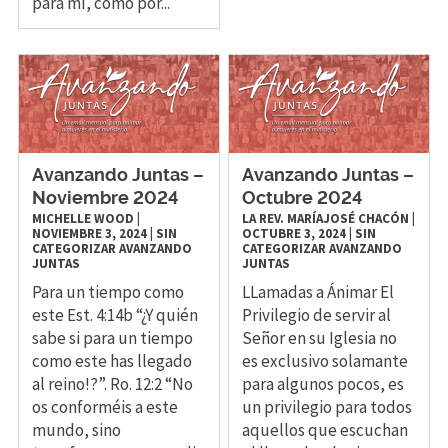
para mí, como por...
Avanzando Juntas –
Avanzando Juntas –
Noviembre 2024
Octubre 2024
MICHELLE WOOD
|
LA REV. MARÍAJOSÉ CHACÓN
|
NOVIEMBRE 3, 2024
|
SIN
OCTUBRE 3, 2024
|
SIN
CATEGORIZAR
AVANZANDO
CATEGORIZAR
AVANZANDO
JUNTAS
JUNTAS
Para un tiempo como
LLamadas a Ánimar El
este Est. 4:14b “¿Y quién
Privilegio de servir al
sabe si para un tiempo
Señor en su Iglesia no
como este has llegado
es exclusivo solamante
al reino!?”. Ro. 12:2 “No
para algunos pocos, es
os conforméis a este
un privilegio para todos
mundo, sino
aquellos que escuchan