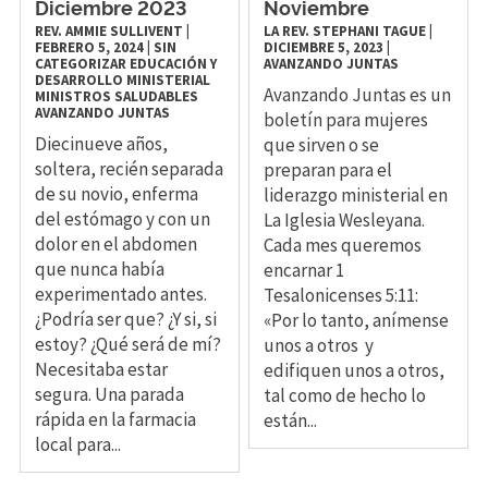
Diciembre 2023
Noviembre
REV. AMMIE SULLIVENT
|
LA REV. STEPHANI TAGUE
|
FEBRERO 5, 2024
|
SIN
DICIEMBRE 5, 2023
|
CATEGORIZAR
EDUCACIÓN Y
AVANZANDO JUNTAS
DESARROLLO MINISTERIAL
Avanzando Juntas es un
MINISTROS SALUDABLES
AVANZANDO JUNTAS
boletín para mujeres
Diecinueve años,
que sirven o se
soltera, recién separada
preparan para el
de su novio, enferma
liderazgo ministerial en
del estómago y con un
La Iglesia Wesleyana.
dolor en el abdomen
Cada mes queremos
que nunca había
encarnar 1
experimentado antes.
Tesalonicenses 5:11:
¿Podría ser que? ¿Y si, si
«Por lo tanto, anímense
estoy? ¿Qué será de mí?
unos a otros y
Necesitaba estar
edifiquen unos a otros,
segura. Una parada
tal como de hecho lo
rápida en la farmacia
están...
local para...