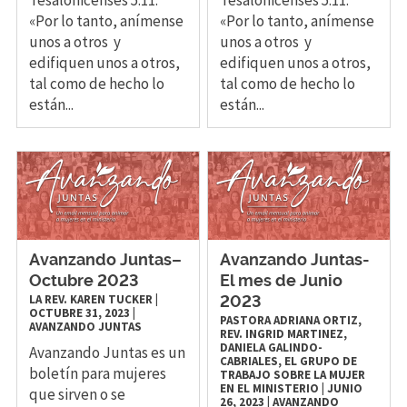
«Por lo tanto, anímense
«Por lo tanto, anímense
unos a otros y
unos a otros y
edifiquen unos a otros,
edifiquen unos a otros,
tal como de hecho lo
tal como de hecho lo
están...
están...
Avanzando Juntas–
Avanzando Juntas-
Octubre 2023
El mes de Junio
LA REV. KAREN TUCKER
|
2023
OCTUBRE 31, 2023
|
PASTORA ADRIANA ORTIZ,
AVANZANDO JUNTAS
REV. INGRID MARTINEZ,
DANIELA GALINDO-
Avanzando Juntas es un
CABRIALES, EL GRUPO DE
boletín para mujeres
TRABAJO SOBRE LA MUJER
EN EL MINISTERIO
|
JUNIO
que sirven o se
26, 2023
|
AVANZANDO