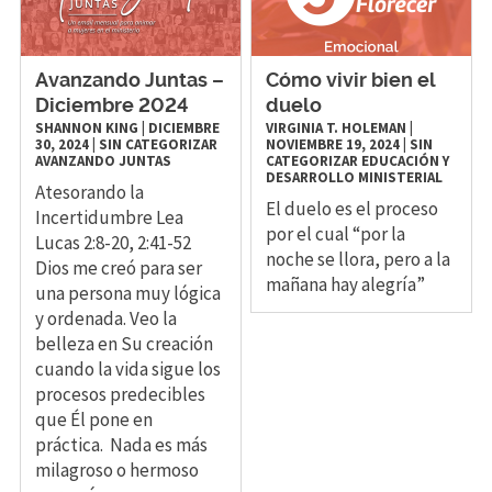
Avanzando Juntas –
Cómo vivir bien el
Diciembre 2024
duelo
SHANNON KING
|
DICIEMBRE
VIRGINIA T. HOLEMAN
|
30, 2024
|
SIN CATEGORIZAR
NOVIEMBRE 19, 2024
|
SIN
AVANZANDO JUNTAS
CATEGORIZAR
EDUCACIÓN Y
DESARROLLO MINISTERIAL
Atesorando la
El duelo es el proceso
Incertidumbre Lea
por el cual “por la
Lucas 2:8-20, 2:41-52
noche se llora, pero a la
Dios me creó para ser
mañana hay alegría”
una persona muy lógica
y ordenada. Veo la
belleza en Su creación
cuando la vida sigue los
procesos predecibles
que Él pone en
práctica. Nada es más
milagroso o hermoso