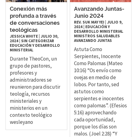
Conexión más
Avanzando Juntas-
profunda a través
Junio 2024
REV. SUK MAY YEI
|
JULIO 9,
de conversaciones
2024
|
EDUCACIÓN Y
teológicas
DESARROLLO MINISTERIAL
MINISTROS SALUDABLES
JESSICA WHITE
|
JULIO 30,
AVANZANDO JUNTAS
2024
|
SIN CATEGORIZAR
EDUCACIÓN Y DESARROLLO
Astuta Como
MINISTERIAL
Serpientes, Inocente
Durante TheoCon, un
Como Palomas (Mateo
grupo de pastores,
10:16) “Os envío como
profesores y
ovejas en medio de
administradores se
lobos. Por tanto, sed
reunieron para discutir
astutos como
teología, recursos
serpientes e inocentes
ministeriales y
como palomas”. (Efesios
ministerios en un
5:16) aprovechando
contexto teológico
cada oportunidad,
wesleyano
porque los días son
malos. (Joel 2:28) “Y