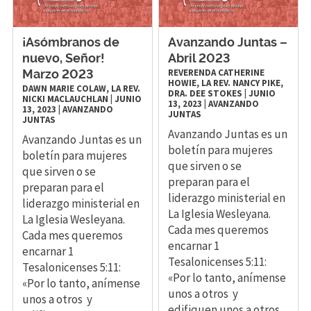
¡Asómbranos de
Avanzando Juntas –
nuevo, Señor!
Abril 2023
REVERENDA CATHERINE
Marzo 2023
HOWIE, LA REV. NANCY PIKE,
DAWN MARIE COLAW, LA REV.
DRA. DEE STOKES
|
JUNIO
NICKI MACLAUCHLAN
|
JUNIO
13, 2023
|
AVANZANDO
13, 2023
|
AVANZANDO
JUNTAS
JUNTAS
Avanzando Juntas es un
Avanzando Juntas es un
boletín para mujeres
boletín para mujeres
que sirven o se
que sirven o se
preparan para el
preparan para el
liderazgo ministerial en
liderazgo ministerial en
La Iglesia Wesleyana.
La Iglesia Wesleyana.
Cada mes queremos
Cada mes queremos
encarnar 1
encarnar 1
Tesalonicenses 5:11:
Tesalonicenses 5:11:
«Por lo tanto, anímense
«Por lo tanto, anímense
unos a otros y
unos a otros y
edifiquen unos a otros,