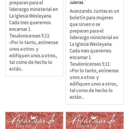
preparan para el
JUNTAS
liderazgo ministerial en
Avanzando Juntas es un
La Iglesia Wesleyana.
boletín para mujeres
Cada mes queremos
que sirven o se
encarnar 1
preparan para el
Tesalonicenses 5:11:
liderazgo ministerial en
«Por lo tanto, anímense
La Iglesia Wesleyana.
unos a otros y
Cada mes queremos
edifiquen unos a otros,
encarnar 1
tal como de hecho lo
Tesalonicenses 5:11:
están...
«Por lo tanto, anímense
unos a otros y
edifiquen unos a otros,
tal como de hecho lo
están...