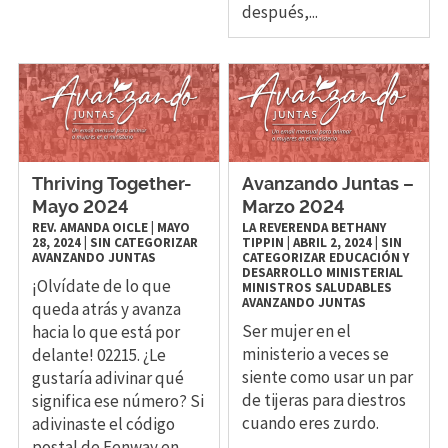
después,...
Thriving Together-
Avanzando Juntas –
Mayo 2024
Marzo 2024
REV. AMANDA OICLE
|
MAYO
LA REVERENDA BETHANY
28, 2024
|
SIN CATEGORIZAR
TIPPIN
|
ABRIL 2, 2024
|
SIN
AVANZANDO JUNTAS
CATEGORIZAR
EDUCACIÓN Y
DESARROLLO MINISTERIAL
¡Olvídate de lo que
MINISTROS SALUDABLES
AVANZANDO JUNTAS
queda atrás y avanza
Ser mujer en el
hacia lo que está por
ministerio a veces se
delante! 02215. ¿Le
siente como usar un par
gustaría adivinar qué
de tijeras para diestros
significa ese número? Si
cuando eres zurdo.
adivinaste el código
postal de Fenway en