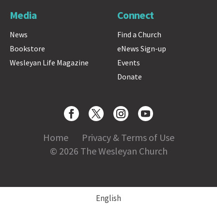
Media
Connect
News
Find a Church
Bookstore
eNews Sign-up
Wesleyan Life Magazine
Events
Donate
Home
Privacy & Terms of Use
© 2026 The Wesleyan Church
English