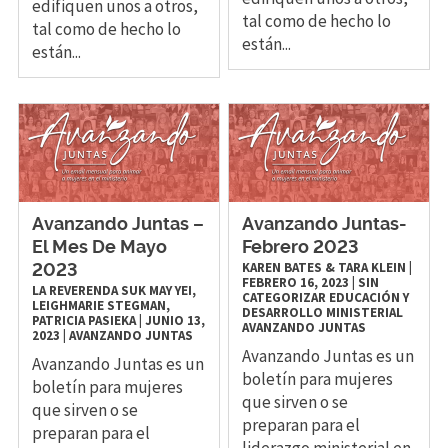
edifiquen unos a otros,
tal como de hecho lo
tal como de hecho lo
están...
están...
Avanzando Juntas –
Avanzando Juntas-
El Mes De Mayo
Febrero 2023
KAREN BATES & TARA KLEIN
|
2023
FEBRERO 16, 2023
|
SIN
LA REVERENDA SUK MAY YEI,
CATEGORIZAR
EDUCACIÓN Y
LEIGHMARIE STEGMAN,
DESARROLLO MINISTERIAL
PATRICIA PASIEKA
|
JUNIO 13,
AVANZANDO JUNTAS
2023
|
AVANZANDO JUNTAS
Avanzando Juntas es un
Avanzando Juntas es un
boletín para mujeres
boletín para mujeres
que sirven o se
que sirven o se
preparan para el
preparan para el