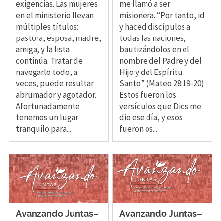
exigencias. Las mujeres
me llamó a ser
en el ministerio llevan
misionera. “Por tanto, id
múltiples títulos:
y haced discípulos a
pastora, esposa, madre,
todas las naciones,
amiga, y la lista
bautizándolos en el
continúa. Tratar de
nombre del Padre y del
navegarlo todo, a
Hijo y del Espíritu
veces, puede resultar
Santo” (Mateo 28:19-20)
abrumador y agotador.
Estos fueron los
Afortunadamente
versículos que Dios me
tenemos un lugar
dio ese día, y esos
tranquilo para...
fueron os...
Avanzando Juntas–
Avanzando Juntas–