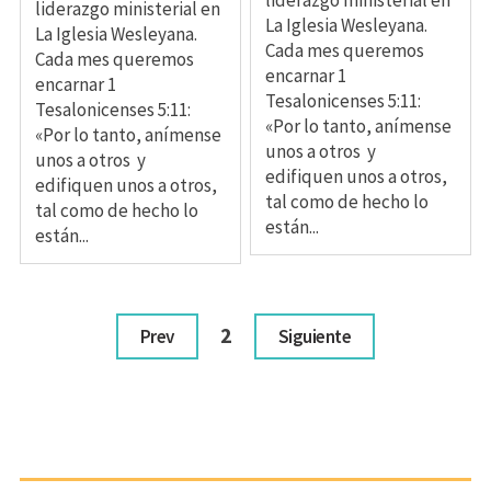
liderazgo ministerial en
liderazgo ministerial en
La Iglesia Wesleyana.
La Iglesia Wesleyana.
Cada mes queremos
Cada mes queremos
encarnar 1
encarnar 1
Tesalonicenses 5:11:
Tesalonicenses 5:11:
«Por lo tanto, anímense
«Por lo tanto, anímense
unos a otros y
unos a otros y
edifiquen unos a otros,
edifiquen unos a otros,
tal como de hecho lo
tal como de hecho lo
están...
están...
2
Prev
Siguiente