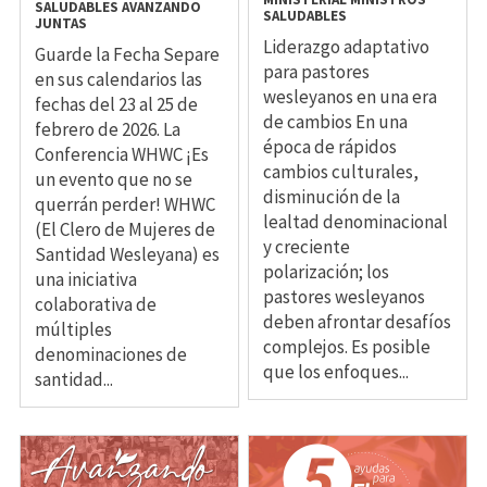
SALUDABLES
AVANZANDO
SALUDABLES
JUNTAS
Liderazgo adaptativo
Guarde la Fecha Separe
para pastores
en sus calendarios las
wesleyanos en una era
fechas del 23 al 25 de
de cambios En una
febrero de 2026. La
época de rápidos
Conferencia WHWC ¡Es
cambios culturales,
un evento que no se
disminución de la
querrán perder! WHWC
lealtad denominacional
(El Clero de Mujeres de
y creciente
Santidad Wesleyana) es
polarización; los
una iniciativa
pastores wesleyanos
colaborativa de
deben afrontar desafíos
múltiples
complejos. Es posible
denominaciones de
que los enfoques...
santidad...