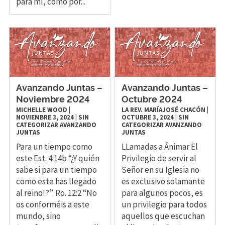
para mí, como por...
Avanzando Juntas –
Avanzando Juntas –
Noviembre 2024
Octubre 2024
MICHELLE WOOD
|
LA REV. MARÍAJOSÉ CHACÓN
|
NOVIEMBRE 3, 2024
|
SIN
OCTUBRE 3, 2024
|
SIN
CATEGORIZAR
AVANZANDO
CATEGORIZAR
AVANZANDO
JUNTAS
JUNTAS
Para un tiempo como
LLamadas a Ánimar El
este Est. 4:14b “¿Y quién
Privilegio de servir al
sabe si para un tiempo
Señor en su Iglesia no
como este has llegado
es exclusivo solamante
al reino!?”. Ro. 12:2 “No
para algunos pocos, es
os conforméis a este
un privilegio para todos
mundo, sino
aquellos que escuchan