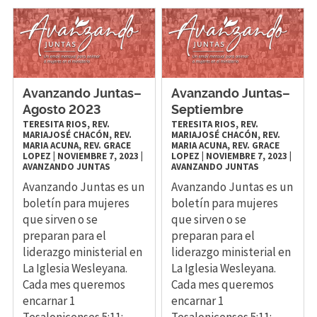
Avanzando Juntas–
Avanzando Juntas–
Agosto 2023
Septiembre
TERESITA RIOS, REV.
TERESITA RIOS, REV.
MARIAJOSÉ CHACÓN, REV.
MARIAJOSÉ CHACÓN, REV.
MARIA ACUNA, REV. GRACE
MARIA ACUNA, REV. GRACE
LOPEZ
|
NOVIEMBRE 7, 2023
|
LOPEZ
|
NOVIEMBRE 7, 2023
|
AVANZANDO JUNTAS
AVANZANDO JUNTAS
Avanzando Juntas es un
Avanzando Juntas es un
boletín para mujeres
boletín para mujeres
que sirven o se
que sirven o se
preparan para el
preparan para el
liderazgo ministerial en
liderazgo ministerial en
La Iglesia Wesleyana.
La Iglesia Wesleyana.
Cada mes queremos
Cada mes queremos
encarnar 1
encarnar 1
Tesalonicenses 5:11:
Tesalonicenses 5:11: